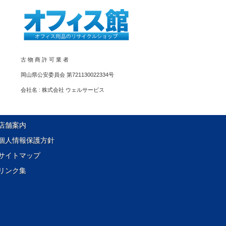
古 物 商 許 可 業 者
岡山県公安委員会 第721130022334号
会社名 : 株式会社 ウェルサービス
店舗案内
個人情報保護方針
サイトマップ
リンク集