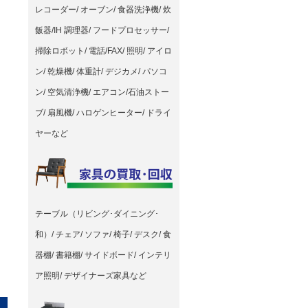
レコーダー/ オーブン/ 食器洗浄機/ 炊
飯器/IH 調理器/ フードプロセッサー/
掃除ロボット/ 電話/FAX/ 照明/ アイロ
ン/ 乾燥機/ 体重計/ デジカメ/ パソコ
ン/ 空気清浄機/ エアコン/石油ストー
ブ/ 扇風機/ ハロゲンヒーター/ ドライ
ヤーなど
テーブル（リビング･ダイニング･
和）/ チェア/ ソファ/ 椅子/ デスク/ 食
器棚/ 書籍棚/ サイドボード/ インテリ
ア照明/ デザイナーズ家具など