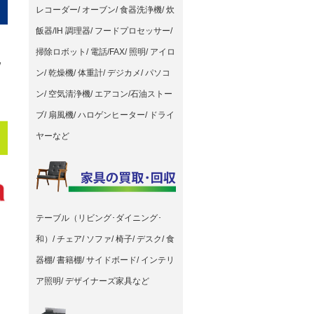
レコーダー/ オーブン/ 食器洗浄機/ 炊
飯器/IH 調理器/ フードプロセッサー/
掃除ロボット/ 電話/FAX/ 照明/ アイロ
/
ン/ 乾燥機/ 体重計/ デジカメ/ パソコ
ン/ 空気清浄機/ エアコン/石油ストー
ブ/ 扇風機/ ハロゲンヒーター/ ドライ
ヤーなど
テーブル（リビング･ダイニング･
和）/ チェア/ ソファ/ 椅子/ デスク/ 食
器棚/ 書籍棚/ サイドボード/ インテリ
ア照明/ デザイナーズ家具など