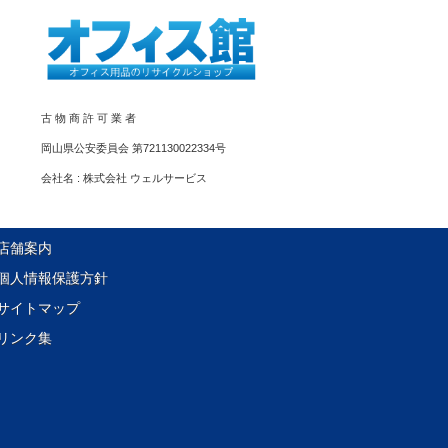
古 物 商 許 可 業 者
岡山県公安委員会 第721130022334号
会社名 : 株式会社 ウェルサービス
店舗案内
個人情報保護方針
サイトマップ
リンク集