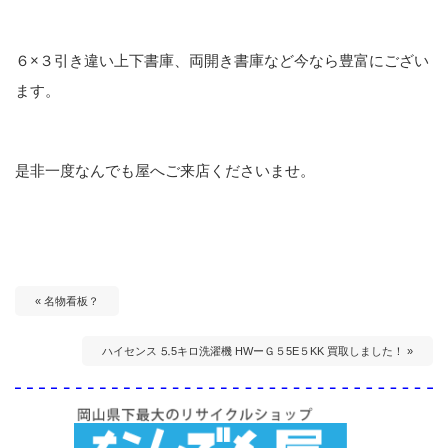
６×３引き違い上下書庫、両開き書庫など今なら豊富にござい
ます。
是非一度なんでも屋へご来店くださいませ。
« 名物看板？
ハイセンス ⒌5キロ洗濯機 HWーＧ５5E５KK 買取しました！ »