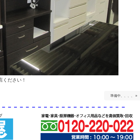
店ください！
準備中、、、、 »