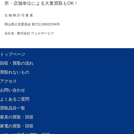
所・店舗単位による大量買取もOK！
古 物 商 許 可 業 者
岡山県公安委員会 第721130022334号
会社名 : 株式会社 ウェルサービス
トップページ
回収・買取の流れ
買取れないもの
アクセス
お問い合わせ
よくあるご質問
買取品目一覧
家具の買取・回収
家電の買取・回収