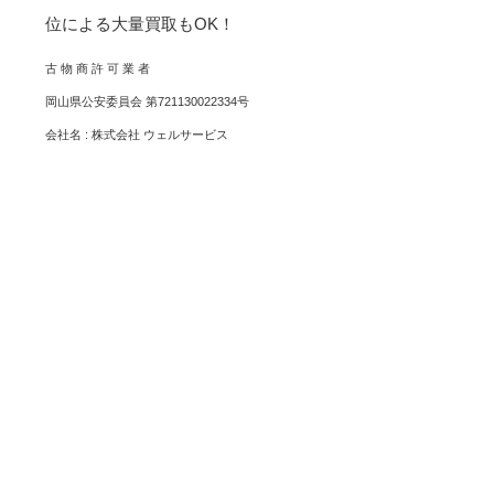
位による大量買取もOK！
古 物 商 許 可 業 者
岡山県公安委員会 第721130022334号
会社名 : 株式会社 ウェルサービス