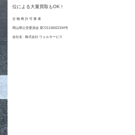
位による大量買取もOK！
古 物 商 許 可 業 者
岡山県公安委員会 第721130022334号
会社名 : 株式会社 ウェルサービス