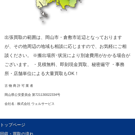
出張買取の範囲は、岡山市・倉敷市近辺となっております
が、その他周辺の地域も相談に応じますので、お気軽にご相
談ください。 ※搬出場所･状況により別途費用がかかる場合が
ございます。 ・見積無料、即刻現金買取、秘密厳守 ・事務
所・店舗単位による大量買取もOK！
古 物 商 許 可 業 者
岡山県公安委員会 第721130022334号
会社名 : 株式会社 ウェルサービス
トップページ
回収・買取の流れ