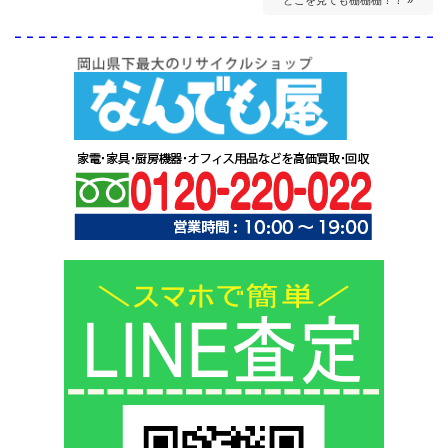
どこを見ても棚棚棚！！ »