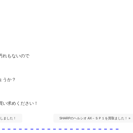
汚れもないので
ょうか？
買い求めください！
買取しました！
SHARPのヘルシオ AX－ＳＰ１を買取ました！ »