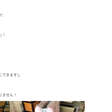
が、
た！
にできますし
りません！