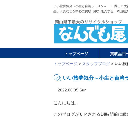
いい旅夢気分～小生と台湾ラーメン～ - 岡山市大
品、工具などを中心に買取･回収･販売する、岡山最
トップページ
買取品目
トップページ
>
スタッフブログ
>
いい旅
いい旅夢気分～小生と台湾
2022.06.05 Sun
こんにちは。
このブログがＵＰされる14時間前に