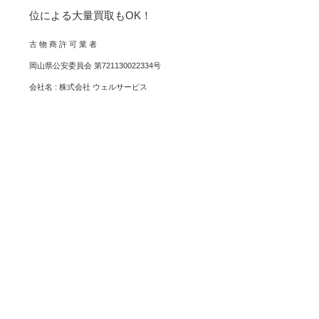
位による大量買取もOK！
古 物 商 許 可 業 者
岡山県公安委員会 第721130022334号
会社名 : 株式会社 ウェルサービス