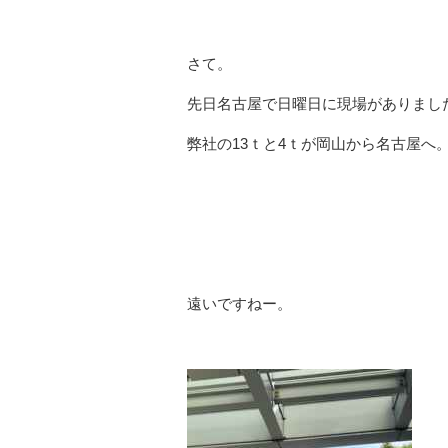
さて。
先日名古屋で日曜日に現場がありまし
弊社の13ｔと4ｔが岡山から名古屋へ
遠いですねー。